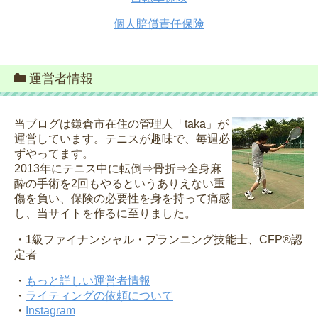
個人賠償責任保険
運営者情報
当ブログは鎌倉市在住の管理人「taka」が
運営しています。テニスが趣味で、毎週必
ずやってます。
2013年にテニス中に転倒⇒骨折⇒全身麻
酔の手術を2回もやるというありえない重
傷を負い、保険の必要性を身を持って痛感
し、当サイトを作るに至りました。
・1級ファイナンシャル・プランニング技能士、CFP®認
定者
・
もっと詳しい運営者情報
・
ライティングの依頼について
・
Instagram