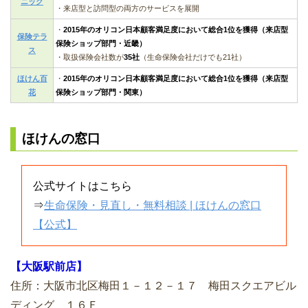
ニック
・来店型と訪問型の両方のサービスを展開
・
2015年のオリコン日本顧客満足度において総合1位を獲得（来店型
保険テラ
保険ショップ部門・近畿）
ス
・取扱保険会社数が
35社
（生命保険会社だけでも21社）
ほけん百
・
2015年のオリコン日本顧客満足度において総合1位を獲得（来店型
花
保険ショップ部門・関東）
ほけんの窓口
公式サイトはこちら
⇒
生命保険・見直し・無料相談 | ほけんの窓口
【公式】
【大阪駅前店】
住所：大阪市北区梅田１－１２－１７ 梅田スクエアビル
ディング １６Ｆ