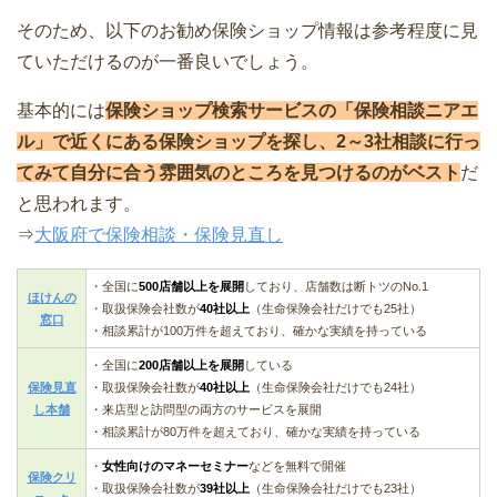
そのため、以下のお勧め保険ショップ情報は参考程度に見
ていただけるのが一番良いでしょう。
基本的には
保険ショップ検索サービスの「保険相談ニアエ
ル」で近くにある保険ショップを探し、2～3社相談に行っ
てみて自分に合う雰囲気のところを見つけるのがベスト
だ
と思われます。
⇒
大阪府で保険相談・保険見直し
・全国に
500店舗以上を展開
しており、店舗数は断トツのNo.1
ほけんの
・取扱保険会社数が
40社以上
（生命保険会社だけでも25社）
窓口
・相談累計が100万件を超えており、確かな実績を持っている
・全国に
200店舗以上を展開
している
保険見直
・取扱保険会社数が
40社以上
（生命保険会社だけでも24社）
し本舗
・来店型と訪問型の両方のサービスを展開
・相談累計が80万件を超えており、確かな実績を持っている
・
女性向けのマネーセミナー
などを無料で開催
保険クリ
・取扱保険会社数が
39社以上
（生命保険会社だけでも23社）