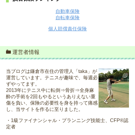
自動車保険
自転車保険
個人賠償責任保険
運営者情報
当ブログは鎌倉市在住の管理人「taka」が
運営しています。テニスが趣味で、毎週必
ずやってます。
2013年にテニス中に転倒⇒骨折⇒全身麻
酔の手術を2回もやるというありえない重
傷を負い、保険の必要性を身を持って痛感
し、当サイトを作るに至りました。
・1級ファイナンシャル・プランニング技能士、CFP®認
定者