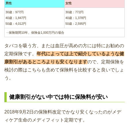
男性
女性
30歳：977円
30歳：772円
40歳：1,847円
40歳：1,378円
50歳：4,012円
50歳：2,595円
・保険期間10年、保険金1,000万円の場合
タバコを吸う方、または血圧が高めの方には特にお勧めの
定期保険です。
年代によっては上で紹介しているような健
康割引があるところよりも安くなります
ので、定期保険を
検討の際はこちらも含めて保険料を比較すると良いでしょ
う。
健康割引がない中では特に保険料が安い
2018年9月2日の保険料改定でかなり安くなったのがメデ
ィケア生命のメディフィット定期です。