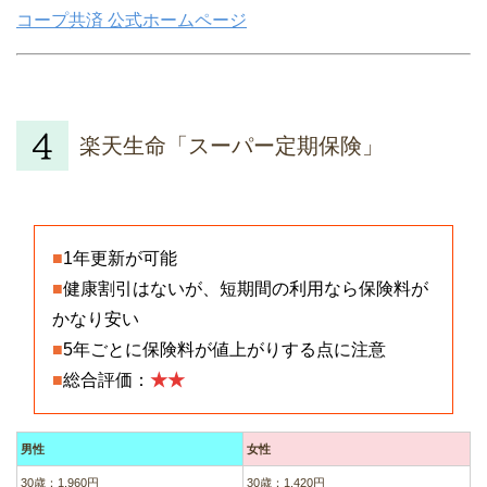
コープ共済 公式ホームページ
楽天生命「スーパー定期保険」
■
1年更新が可能
■
健康割引はないが、短期間の利用なら保険料が
かなり安い
■
5年ごとに保険料が値上がりする点に注意
■
総合評価：
★★
男性
女性
30歳：1,960円
30歳：1,420円