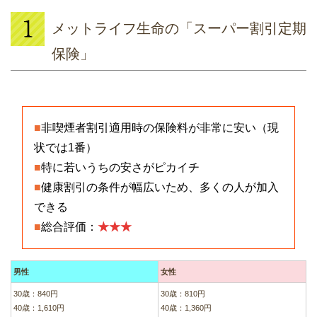
メットライフ生命の「スーパー割引定期
保険」
■
非喫煙者割引適用時の保険料が非常に安い（現
状では1番）
■
特に若いうちの安さがピカイチ
■
健康割引の条件が幅広いため、多くの人が加入
できる
■
総合評価：
★★★
男性
女性
30歳：840円
30歳：810円
40歳：1,610円
40歳：1,360円