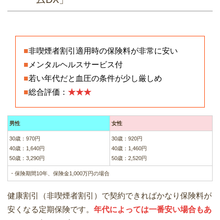
■
非喫煙者割引適用時の保険料が非常に安い
■
メンタルヘルスサービス付
■
若い年代だと血圧の条件が少し厳しめ
■
総合評価：
★★★
男性
女性
30歳：970円
30歳：920円
40歳：1,640円
40歳：1,460円
50歳：3,290円
50歳：2,520円
・保険期間10年、保険金1,000万円の場合
健康割引（非喫煙者割引）で契約できればかなり保険料が
安くなる定期保険です。
年代によっては一番安い場合もあ