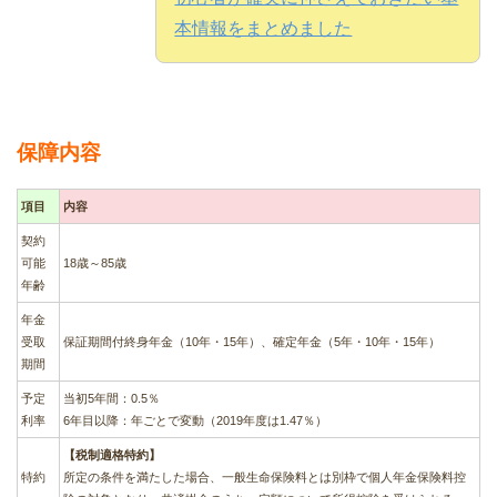
本情報をまとめました
保障内容
項目
内容
契約
可能
18歳～85歳
年齢
年金
受取
保証期間付終身年金（10年・15年）、確定年金（5年・10年・15年）
期間
予定
当初5年間：0.5％
利率
6年目以降：年ごとで変動（2019年度は1.47％）
【税制適格特約】
特約
所定の条件を満たした場合、一般生命保険料とは別枠で個人年金保険料控