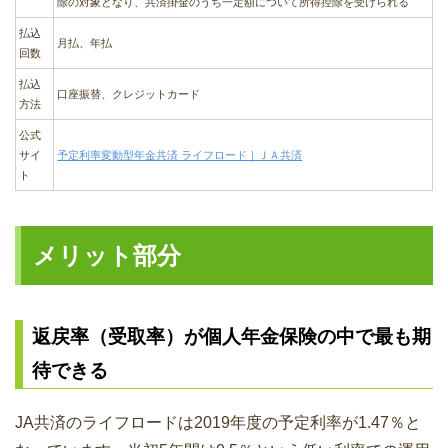
除の対象となり、共済掛金のうち一定額について所得控除を受けられる
払込
月払、年払
回数
払込
口座振替、クレジットカード
方法
公式
サイ
予定利率変動型年金共済 ライフロード｜ＪＡ共済
ト
メリット部分
返戻率（受取率）が個人年金保険の中で最も期
待できる
JA共済のライフロードは2019年度の予定利率が1.47％と