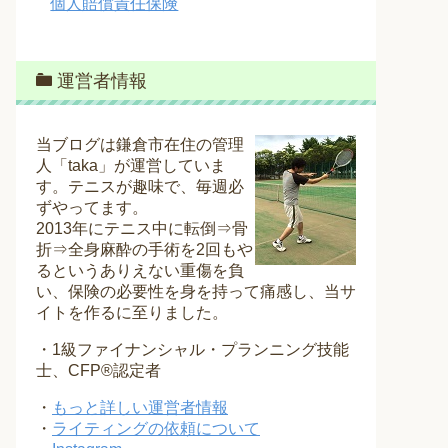
個人賠償責任保険
運営者情報
当ブログは鎌倉市在住の管理
人「taka」が運営していま
す。テニスが趣味で、毎週必
ずやってます。
2013年にテニス中に転倒⇒骨
折⇒全身麻酔の手術を2回もや
るというありえない重傷を負
い、保険の必要性を身を持って痛感し、当サ
イトを作るに至りました。
・1級ファイナンシャル・プランニング技能
士、CFP®認定者
・
もっと詳しい運営者情報
・
ライティングの依頼について