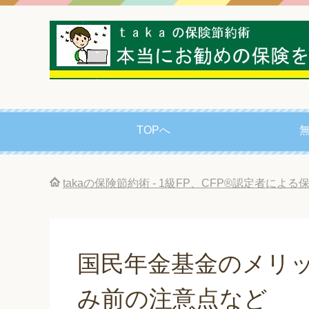
TOPへ
takaの保険節約術 - 1級FP、CFP®認定者によ
国民年金基金のメリ
み前の注意点など