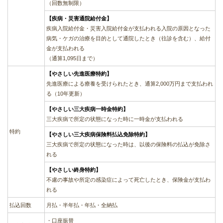
（回数無制限）
【疾病・災害通院給付金】
疾病入院給付金・災害入院給付金が支払われる入院の原因となった
病気・ケガの治療を目的として通院したとき（往診を含む）、給付
金が支払われる
（通算1,095日まで）
【やさしい先進医療特約】
先進医療による療養を受けられたとき、通算2,000万円まで支払われ
る（10年更新）
【やさしい三大疾病一時金特約】
三大疾病で所定の状態になった時に一時金が支払われる
特約
【やさしい三大疾病保険料払込免除特約】
三大疾病で所定の状態になった時は、以後の保険料の払込が免除さ
れる
【やさしい終身特約】
不慮の事故や所定の感染症によって死亡したとき、保険金が支払わ
れる
払込回数
月払・半年払・年払・全納払
・口座振替