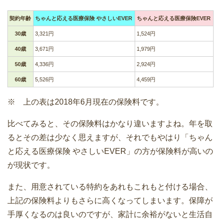
契約年齢
ちゃんと応える医療保険 やさしいEVER
ちゃんと応える医療保険EVER
30歳
3,321円
1,524円
40歳
3,671円
1,979円
50歳
4,336円
2,924円
60歳
5,526円
4,459円
※ 上の表は2018年6月現在の保険料です。
比べてみると、その保険料はかなり違いますよね。年を取
るとその差は少なく思えますが、それでもやはり「ちゃん
と応える医療保険 やさしいEVER」の方が保険料が高いの
が現状です。
また、用意されている特約をあれもこれもと付ける場合、
上記の保険料よりもさらに高くなってしまいます。保障が
手厚くなるのは良いのですが、家計に余裕がないと生活自