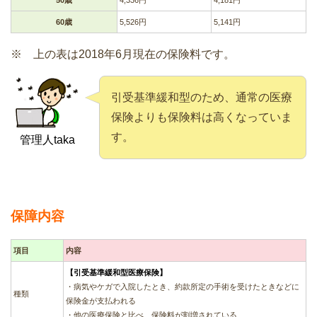
50歳
4,336円
4,181円
60歳
5,526円
5,141円
※ 上の表は2018年6月現在の保険料です。
引受基準緩和型のため、通常の医療
保険よりも保険料は高くなっていま
す。
管理人taka
保障内容
項目
内容
【引受基準緩和型医療保険】
・病気やケガで入院したとき、約款所定の手術を受けたときなどに
種類
保険金が支払われる
・他の医療保険と比べ、保険料が割増されている