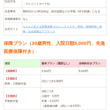
払込方法
・クレジットカード払
注意事項
契約日から1年以内は、給付金額などが半額（50％削減）になる
非喫煙者割引
なし
ちゃんと応える医療保険 やさしいＥＶＥＲ：特長・保険料例｜保
公式サイト
険・生命保険はアフラック
保障プラン（30歳男性、入院日額5,000円、先進
医療保障付き）
項目
基本プラン（通院なし）
全特約付きプラン
【保険料】
3,321円
9,433円
【主契約】
1日につき5,000円
疾病・入院給付金
1回につき
【主契約】
入院中：5万円
手術給付金
外来：2.5万円
（放射線治療：1回につき5万円）