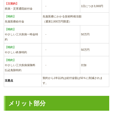
【主契約】
-
1日につき3,000円
疾病・災害通院給付金
【特約】
先進医療にかかる技術料相当額
先進医療給付金
（通算2,000万円限度）
【特約】
やさしい三大疾病一時金特
-
50万円
約
【特約】
-
50万円
やさしい終身特約
【特約】
やさしい三大疾病保険料
-
付加
払込免除特約
契約から1年以内は給付金額は50％に削減されま
注意点
す。
メリット部分