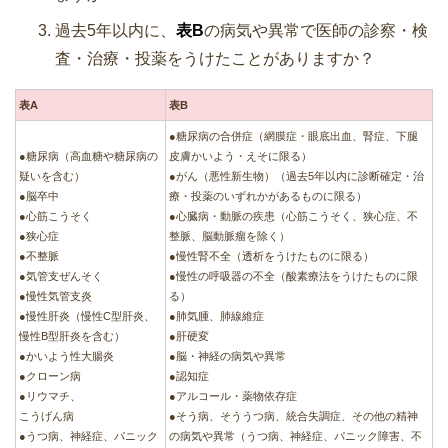
過去5年以内に、
表B
の病気や異常で医師の診察・検
査・治療・投薬をうけたことがありますか？
表A
表B
●糖尿病の合併症（網膜症・眼底出血、腎症、下腿
●糖尿病（高血糖や糖尿病の
皮膚かいよう・えそに限る）
疑いを含む）
●がん（悪性新生物）（過去5年以内に診断確定・治
●脳卒中
療・投薬のいずれかがあるものに限る）
●心筋こうそく
●心臓病・動脈の疾患（心筋こうそく、狭心症、不
●狭心症
整脈、脳動脈瘤を除く）
●不整脈
●慢性腎不全（透析をうけたものに限る）
●気管支ぜんそく
●慢性の呼吸器の不全（酸素療法をうけたものに限
●慢性気管支炎
る）
●慢性肝炎（慢性C型肝炎、
●肺気腫、肺線維症
慢性B型肝炎を含む）
●肝硬変
●かいよう性大腸炎
●脳・神経の病気や異常
●クローン病
●認知症
●リウマチ、
●アルコール・薬物依存症
こうげん病
●そう病、そううつ病、統合失調症、その他の精神
●うつ病、神経症、パニック
の病気や異常（うつ病、神経症、パニック障害、不