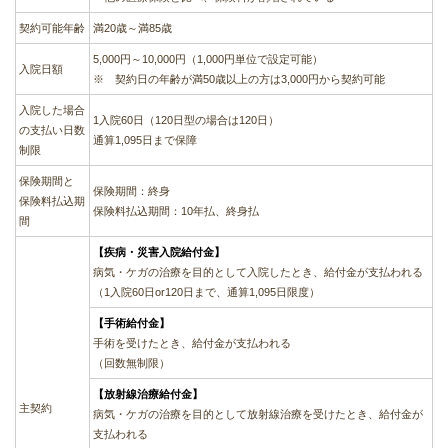
契約可能年齢
満20歳～満85歳
5,000円～10,000円（1,000円単位で設定可能）
入院日額
※ 契約日の年齢が満50歳以上の方は3,000円から契約可能
入院した場合
1入院60日（120日型の場合は120日）
の支払い日数
通算1,095日まで保障
制限
保険期間と
保険期間：終身
保険料払込期
保険料払込期間：10年払、終身払
間
【疾病・災害入院給付金】
病気・ケガの治療を目的として入院したとき、給付金が支払われる
（1入院60日or120日まで、通算1,095日限度）
【手術給付金】
手術を受けたとき、給付金が支払われる
（回数無制限）
【放射線治療給付金】
主契約
病気・ケガの治療を目的として放射線治療を受けたとき、給付金が
支払われる