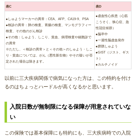
表C
表D
●虚血性心疾患（心筋
●しゅようマーカーの異常：CEA、AFP、CA19-9、PSA
こうそく、狭心症、急
●検診の異常：肺の検査、胃腸の検査、マンモグラフィー
性冠症候群）
検査、その他のがん検診
●脳卒中
●その他：しゅよう、しこり、貧血、病理検査や細胞診で
●一過性脳虚血発作
の異常
●膀胱しゅよう
※ただし、＜検診の異常＞と＜その他＞のしゅよう・しこ
●GIST（ジスト、ギス
り・貧血については、がん（悪性新生物）やその疑いが否
ト）
定された場合は除きます。
●カルチノイド
以前に三大疾病関係で病気になった方は、この特約を付け
るのはちょっとハードルが高くなるかと思います。
入院日数が無制限になる保障が用意されていな
い
この保険では基本保障にも特約にも、三大疾病時での入院