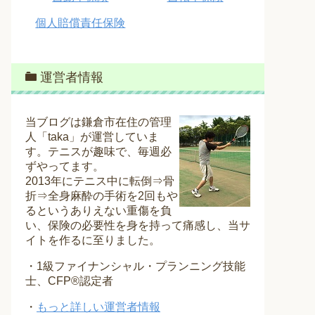
個人賠償責任保険
運営者情報
当ブログは鎌倉市在住の管理
人「taka」が運営していま
す。テニスが趣味で、毎週必
ずやってます。
2013年にテニス中に転倒⇒骨
折⇒全身麻酔の手術を2回もや
るというありえない重傷を負
い、保険の必要性を身を持って痛感し、当サ
イトを作るに至りました。
・1級ファイナンシャル・プランニング技能
士、CFP®認定者
・
もっと詳しい運営者情報