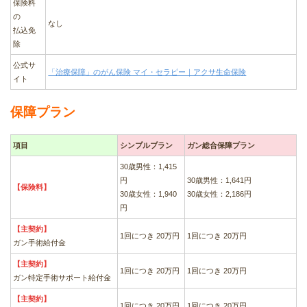
保険料
の
なし
払込免
除
公式サ
「治療保障」のがん保険 マイ・セラピー｜アクサ生命保険
イト
保障プラン
項目
シンプルプラン
ガン総合保障プラン
30歳男性：1,415
円
30歳男性：1,641円
【保険料】
30歳女性：1,940
30歳女性：2,186円
円
【主契約】
1回につき 20万円
1回につき 20万円
ガン手術給付金
【主契約】
1回につき 20万円
1回につき 20万円
ガン特定手術サポート給付金
【主契約】
1回につき 20万円
1回につき 20万円