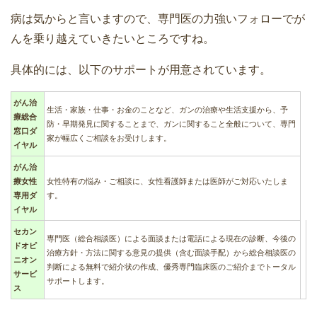
病は気からと言いますので、専門医の力強いフォローでが
んを乗り越えていきたいところですね。
具体的には、以下のサポートが用意されています。
がん治
生活・家族・仕事・お金のことなど、ガンの治療や生活支援から、予
療総合
防・早期発見に関することまで、ガンに関すること全般について、専門
窓口ダ
家が幅広くご相談をお受けします。
イヤル
がん治
療女性
女性特有の悩み・ご相談に、女性看護師または医師がご対応いたしま
専用ダ
す。
イヤル
セカン
専門医（総合相談医）による面談または電話による現在の診断、今後の
ドオピ
治療方針・方法に関する意見の提供（含む面談手配）から総合相談医の
ニオン
判断による無料で紹介状の作成、優秀専門臨床医のご紹介までトータル
サービ
サポートします。
ス