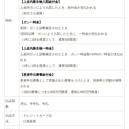
【上皮内新生物入院給付金】
上皮内ガンにより入院したとき、給付金が支払われる
（何日でも保障）
特約
【ガン一時金】
初回：ガンと診断確定されたとき
2回目以降：ガンにより入院したときに、一時金が支払われる
（1年に1回を限度として、通算5回限度）
【上皮内新生物一時金】
上皮内ガンと診断確定されたとき、ガン一時金額×10%の一時金が支払わ
れる
（1年に1回を限度として、通算5回限度）
【患者申出療養給付金】
患者申出療養として実施された療養をうけたとき、技術料と同額が保障
される
（1回の療養につき1,000万円限度、通算2,000万円限度）
払込回
月払、半年払、年払
数
払込方
・クレジットカード払
法
・口座振替