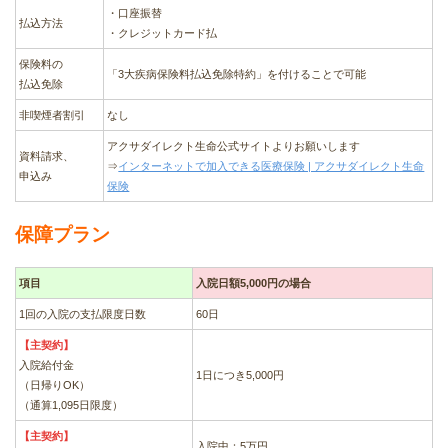
・口座振替
払込方法
・クレジットカード払
保険料の
「3大疾病保険料払込免除特約」を付けることで可能
払込免除
非喫煙者割引
なし
アクサダイレクト生命公式サイトよりお願いします
資料請求、
⇒
インターネットで加入できる医療保険 | アクサダイレクト生命
申込み
保険
保障プラン
項目
入院日額5,000円の場合
1回の入院の支払限度日数
60日
【主契約】
入院給付金
1日につき5,000円
（日帰りOK）
（通算1,095日限度）
【主契約】
入院中：5万円