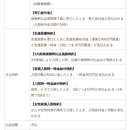
（回数無制限）
【死亡給付金】
保険料払込期間満了後に死亡したとき、死亡給付金が支払われる
（入院給付金日額の10倍）
【先進医療特約】
先進医療を受けたときに先進医療給付金（通算2,000万円限度）
と先進医療一時金（1回につき10万円限度）が支払われる
【3大疾病保険料払込免除特約】
3大疾病により入院した時、以後の保険料の払込みが免除される
【長期入院時一時金給付特約】
主な特約
入院日数が61日に達したとき、一時金50万円が支払われる
【入院時一時金給付特約】
病気・ケガで入院したとき、1回につき5万円が支払われる（1年
間で2回まで）
【女性疾病入院特約】
がんや女性特有の病気で入院したとき、入院給付金と同額が支払
われる
払込回数
月払