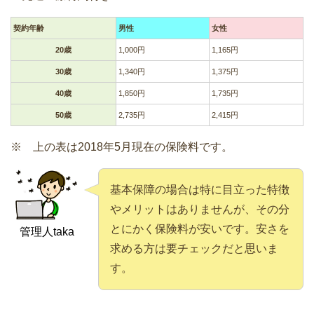
契約年齢
男性
女性
20歳
1,000円
1,165円
30歳
1,340円
1,375円
40歳
1,850円
1,735円
50歳
2,735円
2,415円
※ 上の表は2018年5月現在の保険料です。
基本保障の場合は特に目立った特徴
やメリットはありませんが、その分
とにかく保険料が安いです。安さを
管理人taka
求める方は要チェックだと思いま
す。