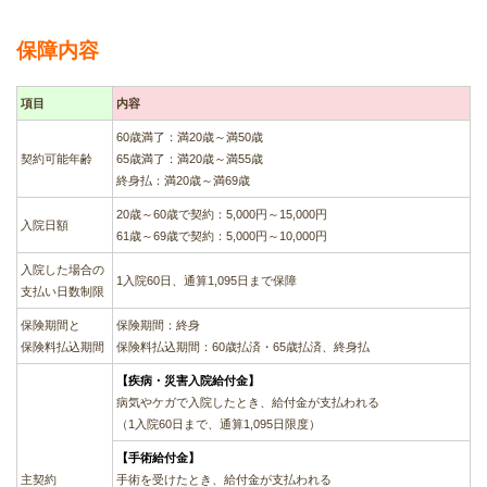
保障内容
項目
内容
60歳満了：満20歳～満50歳
契約可能年齢
65歳満了：満20歳～満55歳
終身払：満20歳～満69歳
20歳～60歳で契約：5,000円～15,000円
入院日額
61歳～69歳で契約：5,000円～10,000円
入院した場合の
1入院60日、通算1,095日まで保障
支払い日数制限
保険期間と
保険期間：終身
保険料払込期間
保険料払込期間：60歳払済・65歳払済、終身払
【疾病・災害入院給付金】
病気やケガで入院したとき、給付金が支払われる
（1入院60日まで、通算1,095日限度）
【手術給付金】
主契約
手術を受けたとき、給付金が支払われる