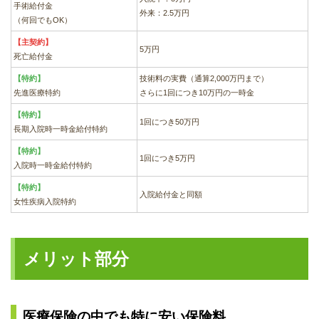
手術給付金
外来：2.5万円
（何回でもOK）
【主契約】
5万円
死亡給付金
【特約】
技術料の実費（通算2,000万円まで）
先進医療特約
さらに1回につき10万円の一時金
【特約】
1回につき50万円
長期入院時一時金給付特約
【特約】
1回につき5万円
入院時一時金給付特約
【特約】
入院給付金と同額
女性疾病入院特約
メリット部分
医療保険の中でも特に安い保険料